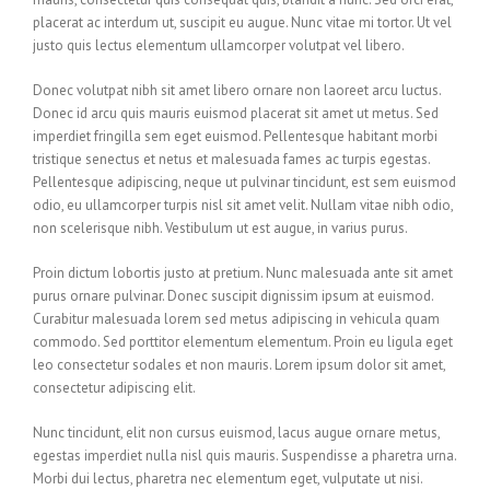
placerat ac interdum ut, suscipit eu augue. Nunc vitae mi tortor. Ut vel
justo quis lectus elementum ullamcorper volutpat vel libero.
Donec volutpat nibh sit amet libero ornare non laoreet arcu luctus.
Donec id arcu quis mauris euismod placerat sit amet ut metus. Sed
imperdiet fringilla sem eget euismod. Pellentesque habitant morbi
tristique senectus et netus et malesuada fames ac turpis egestas.
Pellentesque adipiscing, neque ut pulvinar tincidunt, est sem euismod
odio, eu ullamcorper turpis nisl sit amet velit. Nullam vitae nibh odio,
non scelerisque nibh. Vestibulum ut est augue, in varius purus.
Proin dictum lobortis justo at pretium. Nunc malesuada ante sit amet
purus ornare pulvinar. Donec suscipit dignissim ipsum at euismod.
Curabitur malesuada lorem sed metus adipiscing in vehicula quam
commodo. Sed porttitor elementum elementum. Proin eu ligula eget
leo consectetur sodales et non mauris. Lorem ipsum dolor sit amet,
consectetur adipiscing elit.
Nunc tincidunt, elit non cursus euismod, lacus augue ornare metus,
egestas imperdiet nulla nisl quis mauris. Suspendisse a pharetra urna.
Morbi dui lectus, pharetra nec elementum eget, vulputate ut nisi.