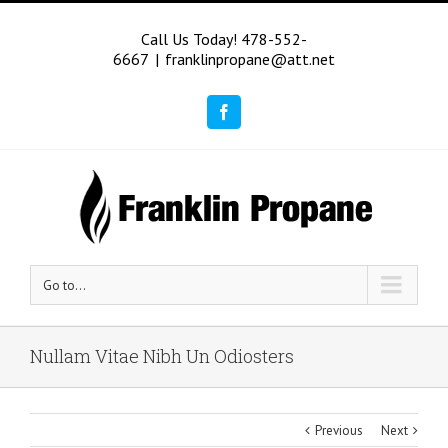
Call Us Today! 478-552-
6667
|
franklinpropane@att.net
Facebook
Go to...
Nullam Vitae Nibh Un Odiosters
Previous
Next