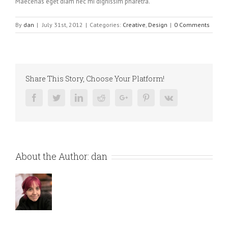
Maecenas eget diam nec mi dignissim pharetra.
By
dan
|
July 31st, 2012
|
Categories:
Creative
,
Design
|
0 Comments
Share This Story, Choose Your Platform!
Facebook
Twitter
Linkedin
Reddit
Google+
Pinterest
Vk
About the Author:
dan