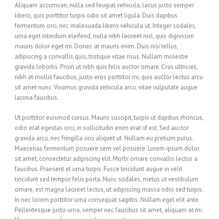
Aliquam accumsan, nulla sed feugiat vehicula, lacus justo semper
libero, quis porttitor turpis odio sit amet ligula. Duis dapibus
fermentum orci, nec malesuada libero vehicula ut. Integer sodales,
urna eget interdum eleifend, nulla nibh laoreet nisl, quis dignissim
mauris dolor eget mi. Donec at mauris enim. Duis nisi tellus,
adipiscing a convallis quis, tristique vitae risus. Nullam molestie
gravida lobortis. Proin ut nibh quis felis auctor ornare. Cras ultricies,
nibh at mollis faucibus, justo eros porttitor mi, quis auctor lectus arcu
sit amet nunc. Vivamus gravida vehicula arcu, vitae vulputate augue
lacinia faucibus.
Ut porttitor euismod cursus. Mauris suscipit, turpis ut dapibus rhoncus,
odio erat egestas orci, in sollicitudin enim erat id est. Sed auctor
gravida arcu, nec fringilla orci aliquet ut. Nullam eu pretium purus.
Maecenas fermentum posuere sem vel posuere. Lorem ipsum dolor
sit amet, consectetur adipiscing elit. Morbi ornare convallis lectus a
faucibus. Praesent et urna turpis. Fusce tincidunt augue in velit
tincidunt sed tempor felis porta. Nunc sodales, metus ut vestibulum
ornare, est magna laoreet lectus, ut adipiscing massa odio sed turpis.
In nec lorem porttitor urna consequat sagittis. Nullam eget elit ante.
Pellentesque justo urna, semper nec faucibus sit amet, aliquam at mi.