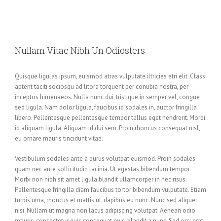
View
Larger
Nullam Vitae Nibh Un Odiosters
Image
Quisque ligulas ipsum, euismod atras vulputate iltricies etri elit. Class
aptent taciti sociosqu ad litora torquent per conubia nostra, per
inceptos himenaeos. Nulla nunc dui, tristique in semper vel, congue
sed ligula. Nam dolor ligula, faucibus id sodales in, auctor fringilla
libero. Pellentesque pellentesque tempor tellus eget hendrerit. Morbi
id aliquam ligula. Aliquam id dui sem. Proin rhoncus consequat nisl,
eu ornare mauris tincidunt vitae.
Vestibulum sodales ante a purus volutpat euismod. Proin sodales
quam nec ante sollicitudin lacinia. Ut egestas bibendum tempor.
Morbi non nibh sit amet ligula blandit ullamcorper in nec risus.
Pellentesque fringilla diam faucibus tortor bibendum vulputate. Etiam
turpis urna, rhoncus et mattis ut, dapibus eu nunc. Nunc sed aliquet
nisi. Nullam ut magna non lacus adipiscing volutpat. Aenean odio
mauris, consectetur quis consequat quis, blandit a nunc. Sed orci erat,